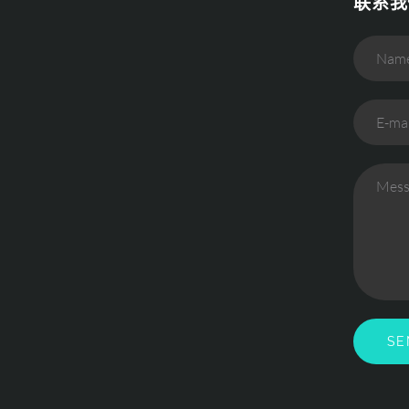
联系我
Nam
E-mai
Mess
SE